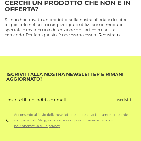
CERCHI UN PRODOTTO CHE NON È IN
OFFERTA?
Se non hai trovato un prodotto nella nostra offerta e desideri
acquistarlo nel nostro negozio, puoi utilizzare un modulo
speciale e inviarci una descrizione dell’articolo che stai
cercando. Per fare questo, è necessario essere
Registrato
.
ISCRIVITI ALLA NOSTRA NEWSLETTER E RIMANI
AGGIORNATO!
Iscriviti
Inserisci il tuo indirizzo email
Acconsento all'invio della newsletter ed al relativo trattamento dei miei
dati personali. Maggiori informazioni possono essere trovate in
nell'informativa sulla privacy.