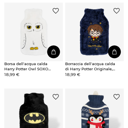
pelliccia
Borsa dell'acqua calda
Borraccia dell'acqua calda
Harry Potter Owl SOXO
di Harry Potter Originale,
18,99 €
18,99 €
Prodotto originale della
concessa in licenza da
Warner Bros. un grande
Warner Bros.,
regalo per lei
scaldavivande con
copertina in peluche