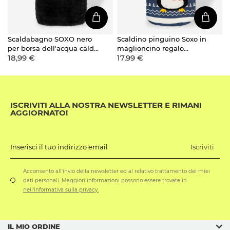
Scaldabagno SOXO nero
Scaldino pinguino Soxo in
per borsa dell'acqua calda
maglioncino regalo
18,99 €
17,99 €
con custodia in peluche
divertente Babbo Natale
Idea regalo BATMAN
Natale
GRANDE 1,8l
ISCRIVITI ALLA NOSTRA NEWSLETTER E RIMANI
AGGIORNATO!
Iscriviti
Inserisci il tuo indirizzo email
Acconsento all'invio della newsletter ed al relativo trattamento dei miei
dati personali. Maggiori informazioni possono essere trovate in
nell'informativa sulla privacy.
IL MIO ORDINE