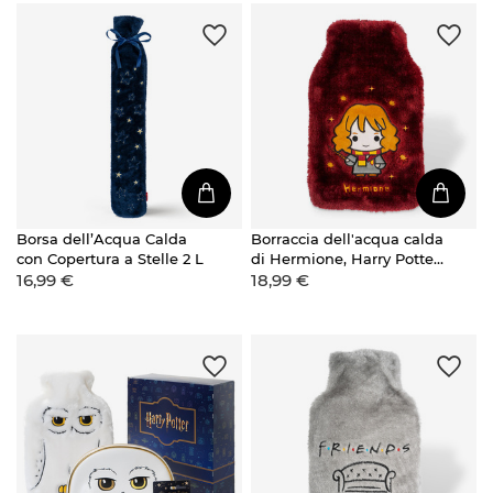
Borsa dell’Acqua Calda
Borraccia dell'acqua calda
con Copertura a Stelle 2 L
di Hermione, Harry Potter
16,99 €
18,99 €
Originale, concessa in
licenza da Warner Bros.,
scaldavivande con
copertina in peluche