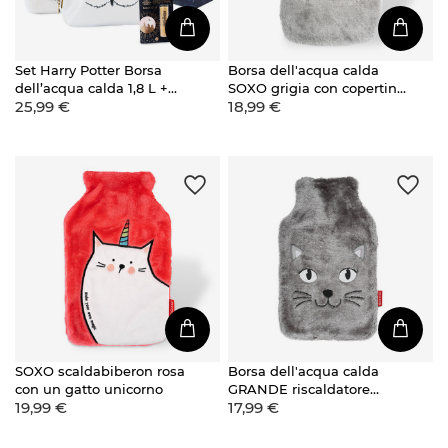
Set Harry Potter Borsa
Borsa dell'acqua calda
dell’acqua calda 1,8 L +
SOXO grigia con copertina
25,99 €
18,99 €
Beauty case + Balsamo
in peluche FRIENDS, idea
labbra
regalo GRANDE 1,8l
SOXO scaldabiberon rosa
Borsa dell'acqua calda
con un gatto unicorno
GRANDE riscaldatore
19,99 €
17,99 €
SOXO grigio da 1,8 litri in
un REGALO di peluche
con rivestimento in