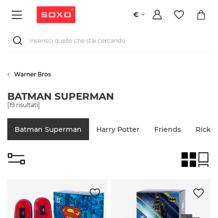
€
Warner Bros
BATMAN SUPERMAN
[
19
risultati]
Batman Superman
Harry Potter
Friends
Rick 