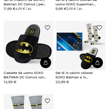
Batman DC Comics | per
uomo SOXO Superman
11,99 €
9,99 €
un regalo | colori
DC COMICS
4,00 € / pc.
5,00 € / pc.
Ciabatte da uomo SOXO
Set di 1x calzini colorati
BATMAN DC Comics con
SOXO Batman e 1x
14,99 €
20,99 €
suola rigida in TPR
pantofole da uomo
Batman