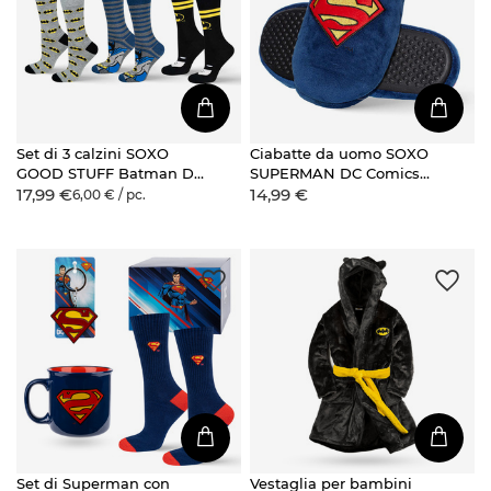
Set di 3 calzini SOXO
Ciabatte da uomo SOXO
GOOD STUFF Batman DC
SUPERMAN DC Comics
17,99 €
14,99 €
Comics
con suola rigida in TPR
6,00 € / pc.
Set di Superman con
Vestaglia per bambini