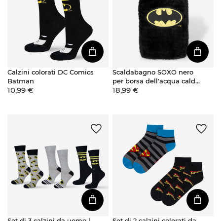
Calzini colorati DC Comics
Scaldabagno SOXO nero
Batman
per borsa dell'acqua calda
10,99 €
18,99 €
con custodia in peluche
Idea regalo BATMAN
GRANDE 1,8l
Set di 3 calzini da uomo |
Set di 2 calzini colorati da