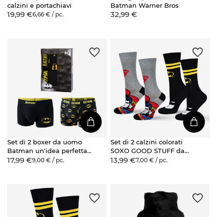
calzini e portachiavi
Batman Warner Bros
19,99 €
32,99 €
6,66 € / pc.
Set di 2 boxer da uomo
Set di 2 calzini colorati
Batman un'idea perfetta
SOXO GOOD STUFF da
17,99 €
13,99 €
per un regalo di Natale
uomo Batman Superman
9,00 € / pc.
7,00 € / pc.
DC Comics