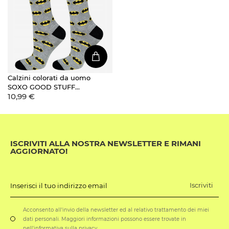
Calzini colorati da uomo
SOXO GOOD STUFF
10,99 €
Batman DC Comics
ISCRIVITI ALLA NOSTRA NEWSLETTER E RIMANI
AGGIORNATO!
Iscriviti
Inserisci il tuo indirizzo email
Acconsento all'invio della newsletter ed al relativo trattamento dei miei
dati personali. Maggiori informazioni possono essere trovate in
nell'informativa sulla privacy.