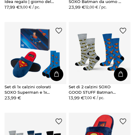
Idea regalo | giorno del
SOXO Batman da uomo e
17,99 €
23,99 €
ragazzo | Mutandine di
1x pantofole Batman da
9,00 € / pc.
12,00 € / pc.
cotone
uomo
Set di 1x calzini colorati
Set di 2 calzini SOXO
SOXO Superman e 1x
GOOD STUFF Batman
23,99 €
13,99 €
pantofole da uomo
Superman DC Comics
7,00 € / pc.
Superman