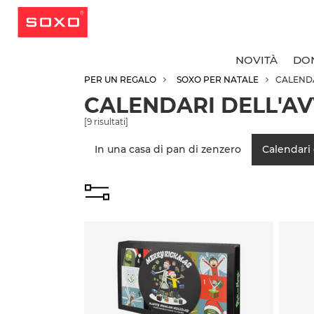
NOVITÀ
DO
PER UN REGALO
SOXO PER NATALE
CALEND
CALENDARI DELL'A
T
T
T
T
[
9
risultati]
C
C
C
R
In una casa di pan di zenzero
Calendari 
C
C
C
C
C
C