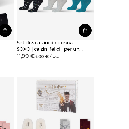
Set di 3 calzini da donna
SOXO | calzini felici | per un
11,99 €
lei
fan della serie Friends |
4,00 € / pc.
regalo | colori