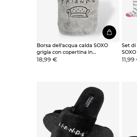
Borsa dell'acqua calda SOXO
Set di
grigia con copertina in
SOXO |
18,99 €
11,99
peluche FRIENDS, idea
fan de
regalo GRANDE 1,8l
regalo