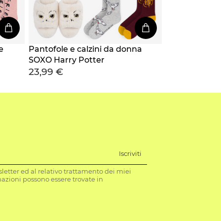
e
Pantofole e calzini da donna
SOXO Harry Potter
23,99 €
Iscriviti
letter ed al relativo trattamento dei miei
mazioni possono essere trovate in