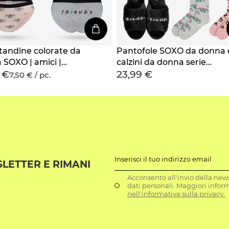
tandine colorate da
Pantofole SOXO da donna 
 SOXO | amici |
calzini da donna serie
 €
23,99 €
to per un regalo per lei
Friends
7,50 € / pc.
Inserisci il tuo indirizzo email
SLETTER E RIMANI
Acconsento all'invio della news
dati personali. Maggiori infor
nell'informativa sulla privacy.