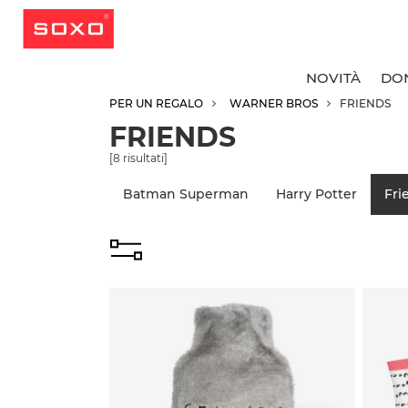
NOVITÀ
DO
PER UN REGALO
WARNER BROS
FRIENDS
FRIENDS
T
T
T
T
[
8
risultati]
C
C
C
R
Batman Superman
Harry Potter
Fri
C
C
C
C
C
C