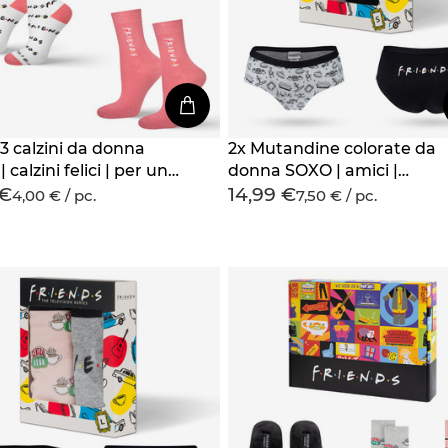
 3 calzini da donna
2x Mutandine colorate da
 calzini felici | per un
donna SOXO | amici |
 €
14,99 €
lla serie Friends |
perfetto per un regalo per 
4,00 € / pc.
7,50 € / pc.
 | colori