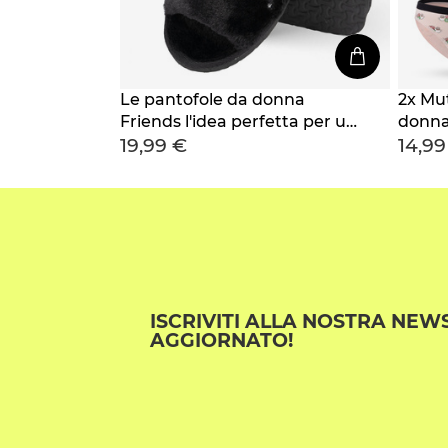
Le pantofole da donna
2x Mu
Friends l'idea perfetta per un
donna
19,99 €
14,99
regalo divertente
perfet
ISCRIVITI ALLA NOSTRA NEW
AGGIORNATO!