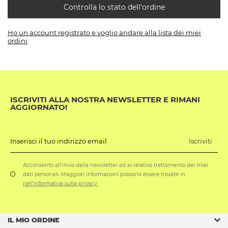
Controlla lo stato dell'ordine
Ho un account registrato e voglio andare alla lista dei miei
ordini
ISCRIVITI ALLA NOSTRA NEWSLETTER E RIMANI
AGGIORNATO!
Iscriviti
Inserisci il tuo indirizzo email
Acconsento all'invio della newsletter ed al relativo trattamento dei miei
dati personali. Maggiori informazioni possono essere trovate in
nell'informativa sulla privacy.
IL MIO ORDINE