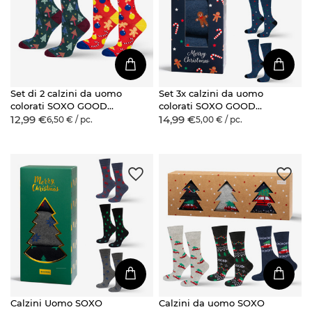
Set di 2 calzini da uomo
Set 3x calzini da uomo
colorati SOXO GOOD
colorati SOXO GOOD
12,99 €
14,99 €
STUFF divertenti Natale
STUFF calzini in cotone
6,50 € / pc.
5,00 € / pc.
regalo di buon Natale
Calzini Uomo SOXO
Calzini da uomo SOXO