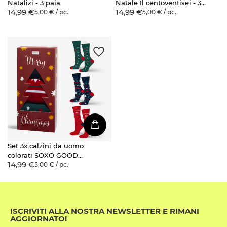
Natalizi - 3 paia
Natale Il centoventisei - 3
14,99 €
14,99 €
paia
5,00 € / pc.
5,00 € / pc.
Set 3x calzini da uomo
colorati SOXO GOOD
14,99 €
STUFF calzini in cotone
5,00 € / pc.
regalo di buon Natale
ISCRIVITI ALLA NOSTRA NEWSLETTER E RIMANI
AGGIORNATO!