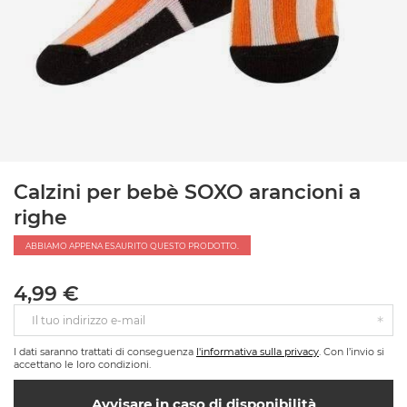
Calzini per bebè SOXO arancioni a
righe
ABBIAMO APPENA ESAURITO QUESTO PRODOTTO.
4,99 €
Il tuo indirizzo e-mail
I dati saranno trattati di conseguenza
l'informativa sulla privacy
. Con l’invio si
accettano le loro condizioni.
Avvisare in caso di disponibilità