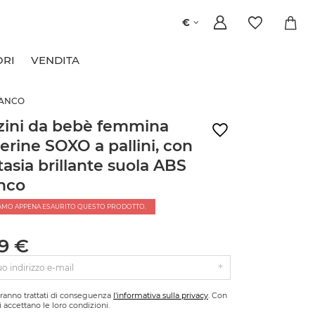
€
ORI
VENDITA
IANCO
zini da bebè femmina
lerine SOXO a pallini, con
tasia brillante suola ABS
nco
AMO APPENA ESAURITO QUESTO PRODOTTO.
99 €
tuo indirizzo e-mail
saranno trattati di conseguenza
l'informativa sulla privacy
. Con
si accettano le loro condizioni.