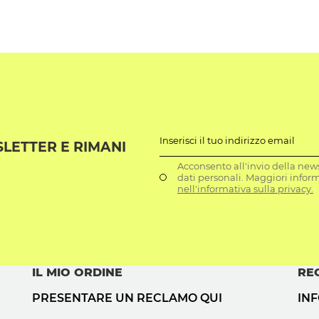
Inserisci il tuo indirizzo email
SLETTER E RIMANI
Acconsento all'invio della news
dati personali. Maggiori infor
nell'informativa sulla privacy.
IL MIO ORDINE
RE
PRESENTARE UN RECLAMO QUI
IN