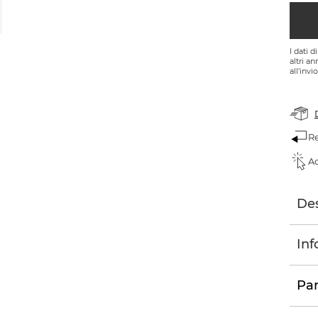
I dati 
altri a
all’invi
Re
Ac
Des
Inf
Par