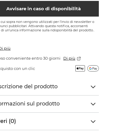
Avvisare in caso di disponibilità
di cui sopra non vengono utilizzati per l’invio di newsletter o
nnunci pubblicitari. Attivando questa notifica, acconsenti
o di un’unica informazione sulla ridisponibilità del prodotto..
Di più
so conveniente entro 30 giorni
Di più
quisto con un clic
crizione del prodotto
ormazioni sul prodotto
eri (0)