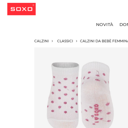
NOVITÀ
DO
CALZINI
CLASSICI
CALZINI DA BEBÈ FEMMIN
T
T
T
T
C
C
C
R
C
C
C
C
C
C