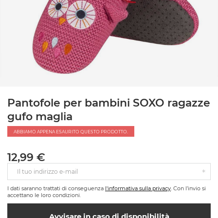
Pantofole per bambini SOXO ragazze
gufo maglia
ABBIAMO APPENA ESAURITO QUESTO PRODOTTO.
12,99 €
Il tuo indirizzo e-mail
I dati saranno trattati di conseguenza
l'informativa sulla privacy
. Con l’invio si
accettano le loro condizioni.
Avvisare in caso di disponibilità