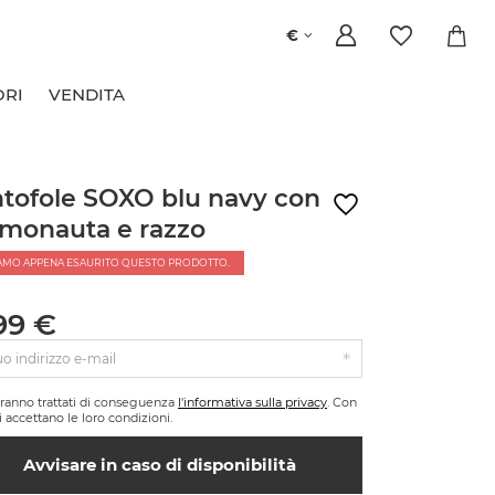
€
ORI
VENDITA
tofole SOXO blu navy con
monauta e razzo
AMO APPENA ESAURITO QUESTO PRODOTTO.
99 €
tuo indirizzo e-mail
saranno trattati di conseguenza
l'informativa sulla privacy
. Con
si accettano le loro condizioni.
Avvisare in caso di disponibilità