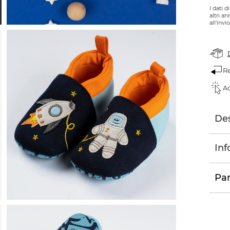
I dati 
altri a
all’invi
Re
Ac
Des
Inf
Par