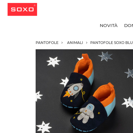
NOVITÀ
DO
PANTOFOLE
ANIMALI
PANTOFOLE SOXO BLU
T
T
T
T
C
C
C
R
C
C
C
C
C
C