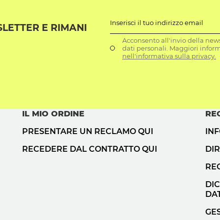
Inserisci il tuo indirizzo email
SLETTER E RIMANI
Acconsento all'invio della news
dati personali. Maggiori infor
nell'informativa sulla privacy.
IL MIO ORDINE
RE
PRESENTARE UN RECLAMO QUI
IN
RECEDERE DAL CONTRATTO QUI
DIR
RE
DI
DAT
GES