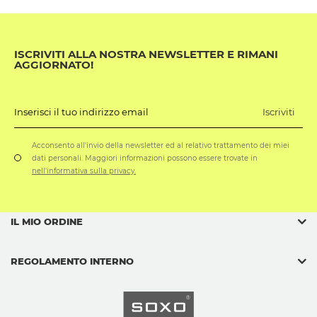
ISCRIVITI ALLA NOSTRA NEWSLETTER E RIMANI
AGGIORNATO!
Iscriviti
Inserisci il tuo indirizzo email
Acconsento all'invio della newsletter ed al relativo trattamento dei miei
dati personali. Maggiori informazioni possono essere trovate in
nell'informativa sulla privacy.
IL MIO ORDINE
REGOLAMENTO INTERNO