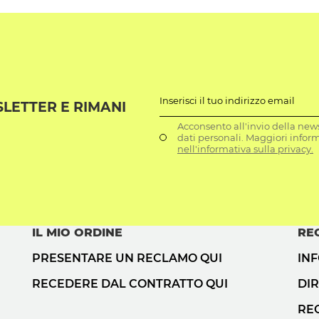
Inserisci il tuo indirizzo email
SLETTER E RIMANI
Acconsento all'invio della news
dati personali. Maggiori infor
nell'informativa sulla privacy.
IL MIO ORDINE
RE
PRESENTARE UN RECLAMO QUI
IN
RECEDERE DAL CONTRATTO QUI
DIR
RE