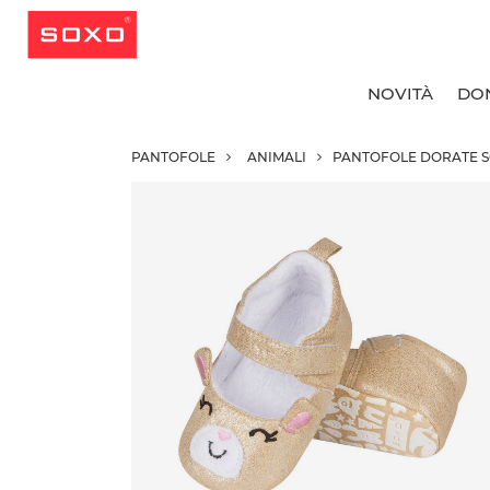
NOVITÀ
DO
PANTOFOLE
ANIMALI
PANTOFOLE DORATE S
T
T
T
T
C
C
C
R
C
C
C
C
C
C