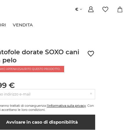
€
ORI
VENDITA
tofole dorate SOXO cani
 pelo
AMO APPENA ESAURITO QUESTO PRODOTTO.
99 €
tuo indirizzo e-mail
saranno trattati di conseguenza
l'informativa sulla privacy
. Con
si accettano le loro condizioni.
Avvisare in caso di disponibilità