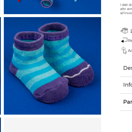
I dati 
altri a
all’invi
Re
Ac
Des
Inf
Par