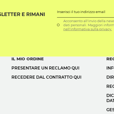
Inserisci il tuo indirizzo email
SLETTER E RIMANI
Acconsento all'invio della news
dati personali. Maggiori infor
nell'informativa sulla privacy.
IL MIO ORDINE
RE
PRESENTARE UN RECLAMO QUI
IN
RECEDERE DAL CONTRATTO QUI
DIR
RE
DI
DAT
GES