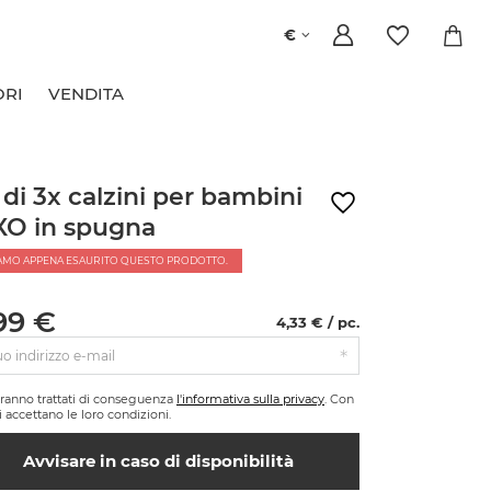
€
ORI
VENDITA
 di 3x calzini per bambini
O in spugna
AMO APPENA ESAURITO QUESTO PRODOTTO.
99 €
4,33 € / pc.
tuo indirizzo e-mail
saranno trattati di conseguenza
l'informativa sulla privacy
. Con
si accettano le loro condizioni.
Avvisare in caso di disponibilità