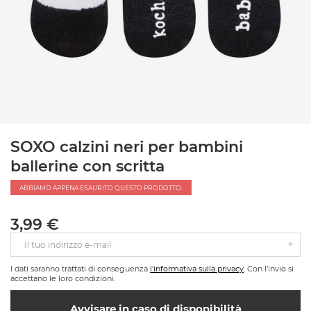
SOXO calzini neri per bambini
ballerine con scritta
ABBIAMO APPENA ESAURITO QUESTO PRODOTTO.
3,99 €
Il tuo indirizzo e-mail
I dati saranno trattati di conseguenza
l'informativa sulla privacy
. Con l’invio si
accettano le loro condizioni.
Avvisare in caso di disponibilità