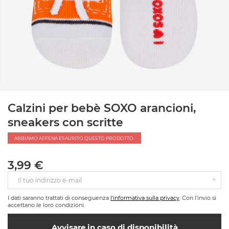
Calzini per bebè SOXO arancioni,
sneakers con scritte
ABBIAMO APPENA ESAURITO QUESTO PRODOTTO.
3,99 €
Il tuo indirizzo e-mail
I dati saranno trattati di conseguenza
l'informativa sulla privacy
. Con l’invio si
accettano le loro condizioni.
Avvisare in caso di disponibilità