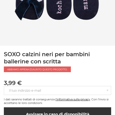
SOXO calzini neri per bambini
ballerine con scritta
ABBIAMO APPENA ESAURITO QUESTO PRODOTTO.
3,99 €
Il tuo indirizzo e-mail
I dati saranno trattati di conseguenza
l'informativa sulla privacy
. Con l’invio si
accettano le loro condizioni.
Avvisare in caso di disponibilità