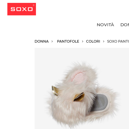
NOVITÀ
DO
DONNA
PANTOFOLE
COLORI
SOXO PANT
T
T
T
T
C
C
C
R
C
C
C
C
C
C