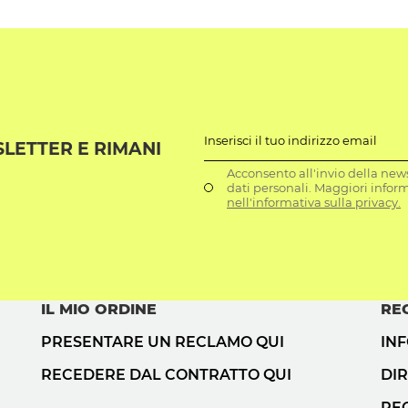
Inserisci il tuo indirizzo email
SLETTER E RIMANI
Acconsento all'invio della news
dati personali. Maggiori infor
nell'informativa sulla privacy.
IL MIO ORDINE
RE
PRESENTARE UN RECLAMO QUI
IN
RECEDERE DAL CONTRATTO QUI
DIR
RE