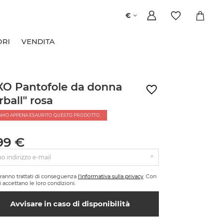
€
ORI
VENDITA
O Pantofole da donna
rball" rosa
AMO APPENA ESAURITO QUESTO PRODOTTO.
99 €
tuo indirizzo e-mail
saranno trattati di conseguenza
l'informativa sulla privacy
. Con
si accettano le loro condizioni.
Avvisare in caso di disponibilità