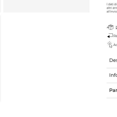
I dati 
altri a
all’invi
Re
Ac
Des
Inf
Par