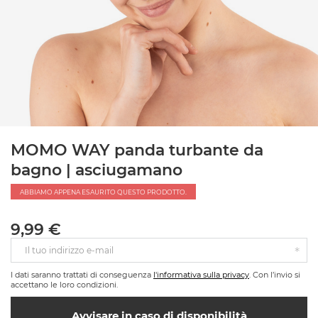
MOMO WAY panda turbante da
bagno | asciugamano
ABBIAMO APPENA ESAURITO QUESTO PRODOTTO.
9,99 €
Il tuo indirizzo e-mail
I dati saranno trattati di conseguenza
l'informativa sulla privacy
. Con l’invio si
accettano le loro condizioni.
Avvisare in caso di disponibilità