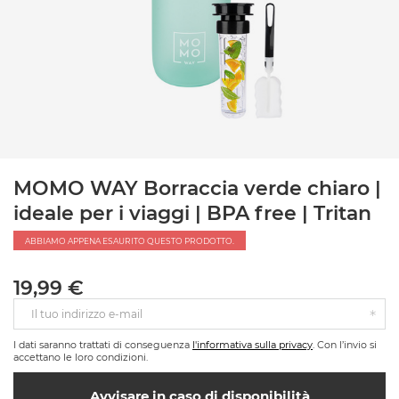
MOMO WAY Borraccia verde chiaro |
ideale per i viaggi | BPA free | Tritan
ABBIAMO APPENA ESAURITO QUESTO PRODOTTO.
19,99 €
Il tuo indirizzo e-mail
I dati saranno trattati di conseguenza
l'informativa sulla privacy
. Con l’invio si
accettano le loro condizioni.
Avvisare in caso di disponibilità