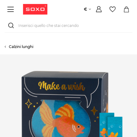
€
Calzini lunghi