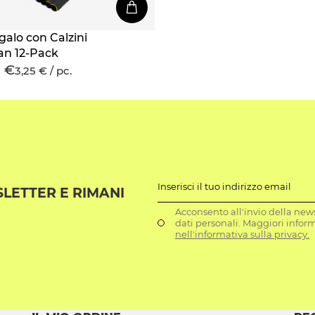
galo con Calzini
n 12-Pack
9 €
3,25 € / pc.
Inserisci il tuo indirizzo email
SLETTER E RIMANI
Acconsento all'invio della news
dati personali. Maggiori infor
nell'informativa sulla privacy.