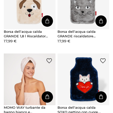
Borsa dell'acqua calda
Borsa dell'acqua calda
GRANDE 1,8 l Riscaldatore
GRANDE riscaldatore
17,99 €
17,99 €
SOXO in una custodia di
SOXO grigio da 1,8 litri in
peluche - Idea regalo per
un REGALO di peluche
cani
con rivestimento in
pelliccia
MOMO WAY turbante da
Borsa dell'acqua calda
bagno bianco e
SOXO gattino con cuore,