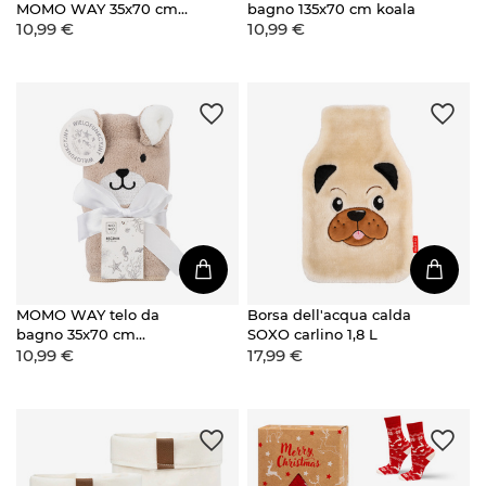
MOMO WAY 35x70 cm
bagno 135x70 cm koala
10,99 €
10,99 €
coniglio
MOMO WAY telo da
Borsa dell'acqua calda
bagno 35x70 cm
SOXO carlino 1,8 L
10,99 €
17,99 €
orsacchiotto