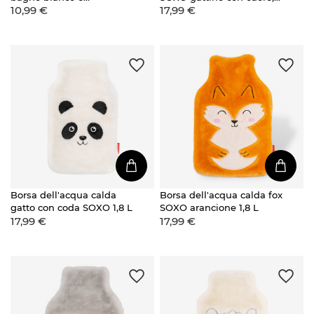
10,99 €
17,99 €
asciugamano
blu navy, 1,8 L
Borsa dell'acqua calda
Borsa dell'acqua calda fox
gatto con coda SOXO 1,8 L
SOXO arancione 1,8 L
17,99 €
17,99 €