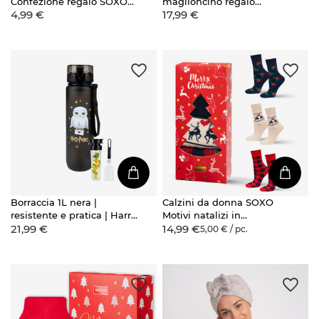
Confezione regalo SOXO
maglioncino regalo
4,99 €
17,99 €
Merry Christmas Vacanze
divertente Babbo Natale
di Natale
Natale
Borraccia 1L nera |
Calzini da donna SOXO
resistente e pratica | Harry
Motivi natalizi in
21,99 €
14,99 €
Potter
confezione - 3 paia
5,00 € / pc.