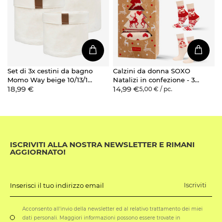
Set di 3x cestini da bagno
Calzini da donna SOXO
Momo Way beige 10/13/16
Natalizi in confezione - 3
18,99 €
14,99 €
cm
paia
5,00 € / pc.
ISCRIVITI ALLA NOSTRA NEWSLETTER E RIMANI
AGGIORNATO!
Iscriviti
Inserisci il tuo indirizzo email
Acconsento all'invio della newsletter ed al relativo trattamento dei miei
dati personali. Maggiori informazioni possono essere trovate in