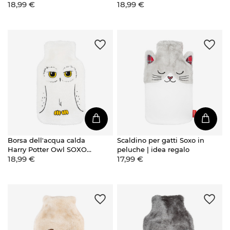
18,99 €
18,99 €
con custodia in peluche
concessa in licenza da
Idea regalo BATMAN
Warner Bros.,
GRANDE 1,8l
scaldavivande con
copertina in peluche
Borsa dell'acqua calda
Scaldino per gatti Soxo in
Harry Potter Owl SOXO
peluche | idea regalo
18,99 €
17,99 €
Prodotto originale della
Warner Bros. un grande
regalo per lei