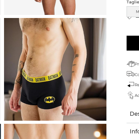
Tagli
T
Pr
C
Re
Ac
Des
Inf