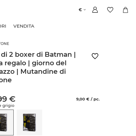
€
ORI
VENDITA
OTONE
 di 2 boxer di Batman |
a regalo | giorno del
azzo | Mutandine di
one
99 €
9,00 € / pc.
e grigio