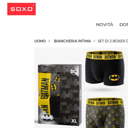
NOVITÀ
DO
UOMO
BIANCHERIA INTIMA
SET DI 2 BOXER
T
T
T
T
C
C
C
R
C
C
C
C
C
C