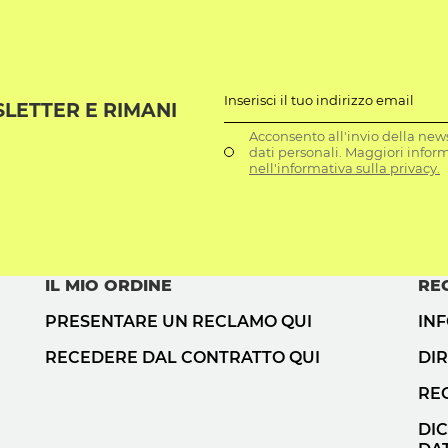
Inserisci il tuo indirizzo email
SLETTER E RIMANI
Acconsento all'invio della news
dati personali. Maggiori infor
nell'informativa sulla privacy.
IL MIO ORDINE
RE
PRESENTARE UN RECLAMO QUI
IN
RECEDERE DAL CONTRATTO QUI
DIR
RE
DI