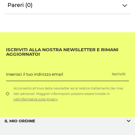
Pareri (0)
ISCRIVITI ALLA NOSTRA NEWSLETTER E RIMANI
AGGIORNATO!
Iscriviti
Inserisci il tuo indirizzo email
Acconsento all'invio della newsletter ed al relativo trattamento dei miei
dati personali. Maggiori informazioni possono essere trovate in
nell'informativa sulla privacy.
IL MIO ORDINE