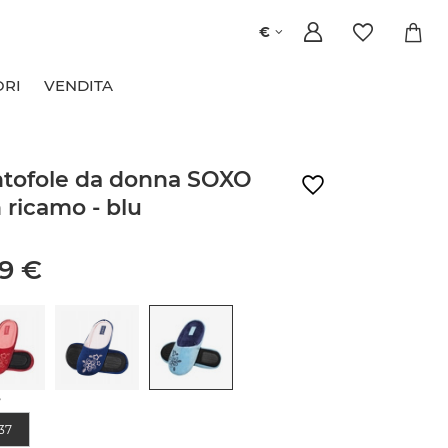
€
ORI
VENDITA
tofole da donna SOXO
 ricamo - blu
99 €
e
37