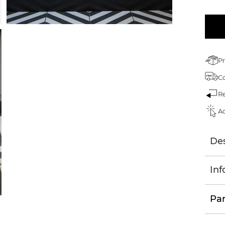
Pr
C
Re
Ac
Des
Inf
Par