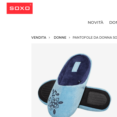
NOVITÀ
DO
VENDITA
DONNE
PANTOFOLE DA DONNA SO
T
T
T
T
C
C
C
R
C
C
C
C
C
C