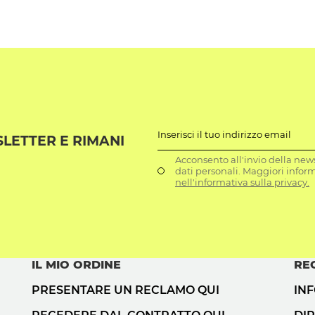
Inserisci il tuo indirizzo email
SLETTER E RIMANI
Acconsento all'invio della news
dati personali. Maggiori infor
nell'informativa sulla privacy.
IL MIO ORDINE
RE
PRESENTARE UN RECLAMO QUI
IN