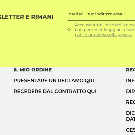
Inserisci il tuo indirizzo email
SLETTER E RIMANI
Acconsento all'invio della news
dati personali. Maggiori infor
nell'informativa sulla privacy.
IL MIO ORDINE
RE
PRESENTARE UN RECLAMO QUI
IN
RECEDERE DAL CONTRATTO QUI
DIR
RE
DI
DAT
GES