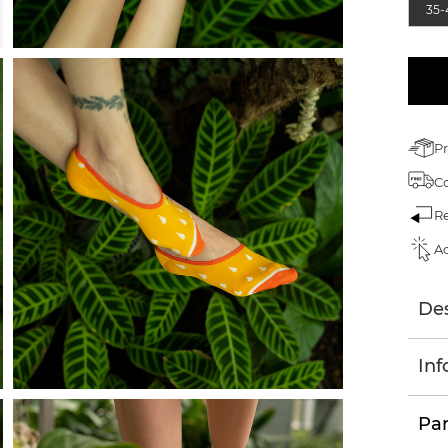
35-
Pr
C
Re
Ac
Des
Inf
Par