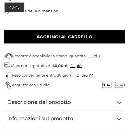
40-45
Tabella delle dimensioni
AGGIUNGI AL CARRELLO
Prodotto disponibile in grandi quantità
Di più
Consegna gratuita
di
60,00 €
Di più
Reso conveniente entro 30 giorni
Di più
Acquisto con un clic
Descrizione del prodotto
Informazioni sul prodotto