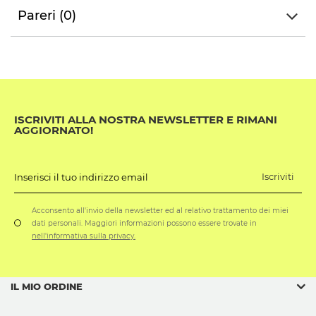
Pareri (0)
ISCRIVITI ALLA NOSTRA NEWSLETTER E RIMANI
AGGIORNATO!
Iscriviti
Inserisci il tuo indirizzo email
Acconsento all'invio della newsletter ed al relativo trattamento dei miei
dati personali. Maggiori informazioni possono essere trovate in
nell'informativa sulla privacy.
IL MIO ORDINE