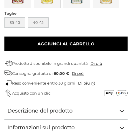
Taglie
35-40
40-45
AGGIUNGI AL CARRELLO
Prodotto disponibile in grandi quantità
Di più
Consegna gratuita
di
60,00 €
Di più
Reso conveniente entro 30 giorni
Di più
Acquisto con un clic
Descrizione del prodotto
Informazioni sul prodotto