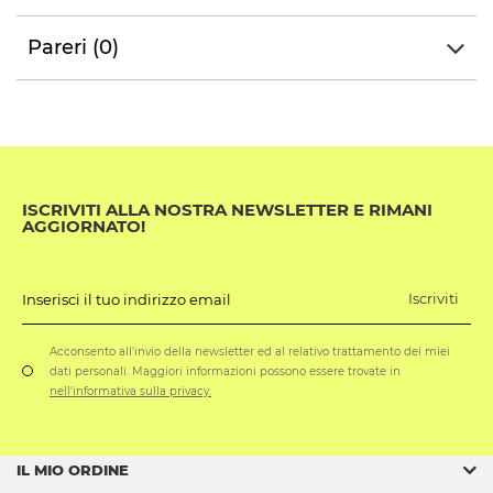
Pareri (0)
ISCRIVITI ALLA NOSTRA NEWSLETTER E RIMANI
AGGIORNATO!
Iscriviti
Inserisci il tuo indirizzo email
Acconsento all'invio della newsletter ed al relativo trattamento dei miei
dati personali. Maggiori informazioni possono essere trovate in
nell'informativa sulla privacy.
IL MIO ORDINE