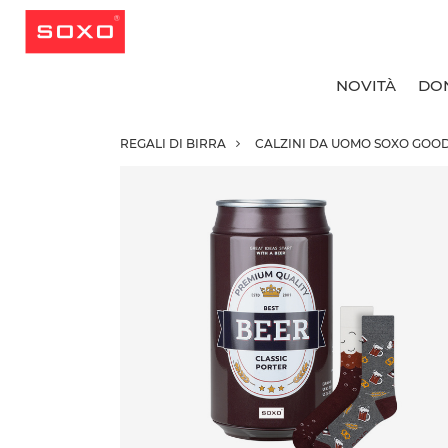
NOVITÀ
DO
REGALI DI BIRRA
CALZINI DA UOMO SOXO GOOD
T
T
T
T
C
C
C
R
C
C
C
C
C
C