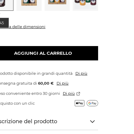
e
45
abella delle dimensioni
AGGIUNGI AL CARRELLO
odotto disponibile in grandi quantità
Di più
onsegna gratuita
di
60,00 €
Di più
so conveniente entro 30 giorni
Di più
quisto con un clic
crizione del prodotto