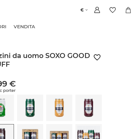
€
ORI
VENDITA
zini da uomo SOXO GOOD
UFF
99 €
c porter