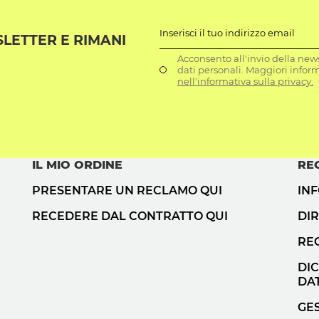
Inserisci il tuo indirizzo email
SLETTER E RIMANI
Acconsento all'invio della news
dati personali. Maggiori infor
nell'informativa sulla privacy.
IL MIO ORDINE
RE
PRESENTARE UN RECLAMO QUI
IN
RECEDERE DAL CONTRATTO QUI
DIR
RE
DI
DAT
GES