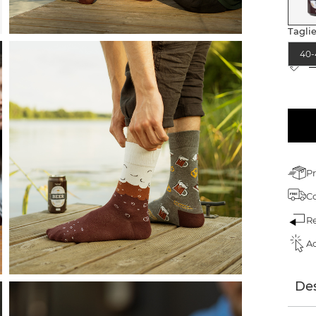
Tagli
40-
T
Pr
C
Re
Ac
Des