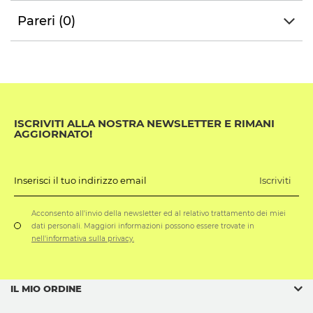
Pareri (0)
ISCRIVITI ALLA NOSTRA NEWSLETTER E RIMANI
AGGIORNATO!
Iscriviti
Inserisci il tuo indirizzo email
Acconsento all'invio della newsletter ed al relativo trattamento dei miei
dati personali. Maggiori informazioni possono essere trovate in
nell'informativa sulla privacy.
IL MIO ORDINE