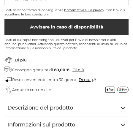
I dati saranno trattati di conseguenza
l'informativa sulla privacy
. Con l’invio si
accettano le loro condizioni.
Avvisare in caso di disponibilità
I dati di cui sopra non vengono utilizzati per l’invio di newsletter o altri
annunci pubblicitari. Attivando questa notifica, acconsenti all’invio di un’unica
informazione sulla ridisponibilità del prodotto..
Di più
Consegna gratuita
di
60,00 €
Di più
Reso conveniente entro 30 giorni
Di più
Acquisto con un clic
Descrizione del prodotto
Informazioni sul prodotto