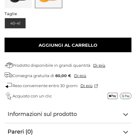
Taglie
40-41
AGGIUNGI AL CARRELLO
Prodotto disponibile in grandi quantità
Di più
Consegna gratuita
di
60,00 €
Di più
Reso conveniente entro 30 giorni
Di più
Acquisto con un clic
Informazioni sul prodotto
Pareri (0)