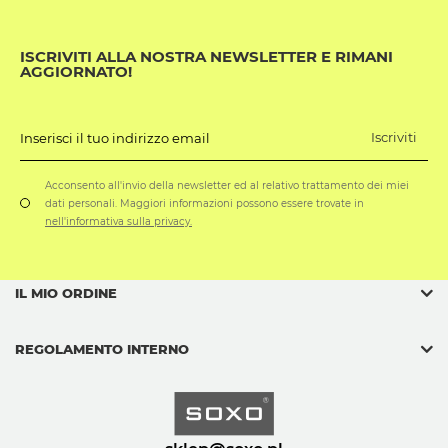
ISCRIVITI ALLA NOSTRA NEWSLETTER E RIMANI
AGGIORNATO!
Iscriviti
Inserisci il tuo indirizzo email
Acconsento all'invio della newsletter ed al relativo trattamento dei miei
dati personali. Maggiori informazioni possono essere trovate in
nell'informativa sulla privacy.
IL MIO ORDINE
REGOLAMENTO INTERNO