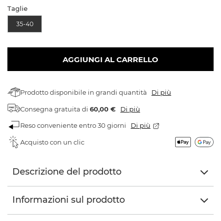
Taglie
35-40
AGGIUNGI AL CARRELLO
Prodotto disponibile in grandi quantità
Di più
Consegna gratuita
di
60,00 €
Di più
Reso conveniente entro 30 giorni
Di più
Acquisto con un clic
Descrizione del prodotto
Informazioni sul prodotto