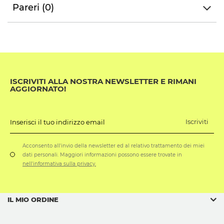
Pareri (0)
ISCRIVITI ALLA NOSTRA NEWSLETTER E RIMANI
AGGIORNATO!
Iscriviti
Inserisci il tuo indirizzo email
Acconsento all'invio della newsletter ed al relativo trattamento dei miei
dati personali. Maggiori informazioni possono essere trovate in
nell'informativa sulla privacy.
IL MIO ORDINE