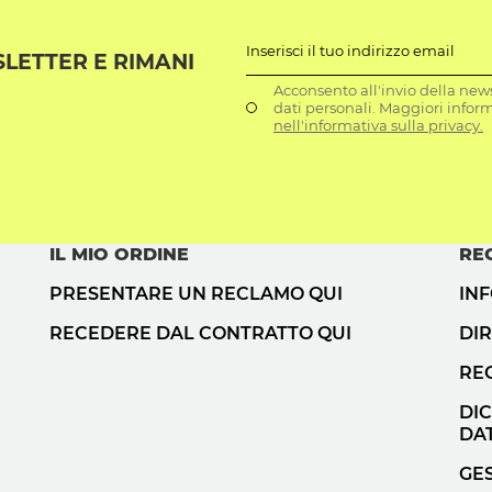
Inserisci il tuo indirizzo email
SLETTER E RIMANI
Acconsento all'invio della news
dati personali. Maggiori infor
nell'informativa sulla privacy.
IL MIO ORDINE
RE
PRESENTARE UN RECLAMO QUI
IN
RECEDERE DAL CONTRATTO QUI
DIR
RE
DI
DAT
GES