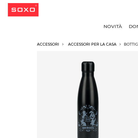
NOVITÀ
DO
ACCESSORI
ACCESSORI PER LA CASA
BOTTIG
T
T
T
T
C
C
C
R
C
C
C
C
C
C