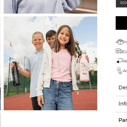
500
Pr
C
Re
Ac
Des
Inf
Par