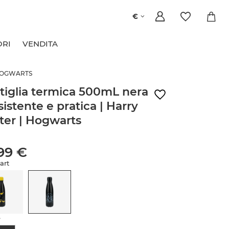
€
ORI
VENDITA
 HOGWARTS
tiglia termica 500mL nera
esistente e pratica | Harry
ter | Hogwarts
99 €
art
e