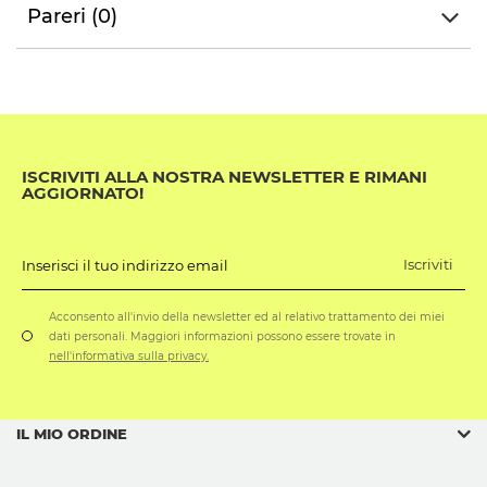
Pareri (0)
ISCRIVITI ALLA NOSTRA NEWSLETTER E RIMANI
AGGIORNATO!
Iscriviti
Inserisci il tuo indirizzo email
Acconsento all'invio della newsletter ed al relativo trattamento dei miei
dati personali. Maggiori informazioni possono essere trovate in
nell'informativa sulla privacy.
IL MIO ORDINE