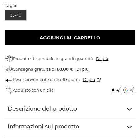
Taglie
35-40
AGGIUNGI AL CARRELLO
Prodotto disponibile in grandi quantità
Di più
Consegna gratuita
di
60,00 €
Di più
Reso conveniente entro 30 giorni
Di più
Acquisto con un clic
Descrizione del prodotto
Informazioni sul prodotto