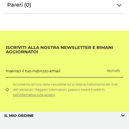
Pareri (0)
ISCRIVITI ALLA NOSTRA NEWSLETTER E RIMANI
AGGIORNATO!
Iscriviti
Inserisci il tuo indirizzo email
Acconsento all'invio della newsletter ed al relativo trattamento dei miei
dati personali. Maggiori informazioni possono essere trovate in
nell'informativa sulla privacy.
IL MIO ORDINE