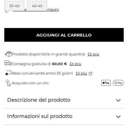
35-40
40-45
Tabella delle dimensioni
AGGIUNGI AL CARRELLO
Prodotto disponibile in grandi quantità
Di più
Consegna gratuita
di
60,00 €
Di più
Reso conveniente entro 30 giorni
Di più
Acquisto con un clic
Descrizione del prodotto
Informazioni sul prodotto