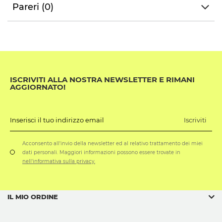
Pareri (0)
ISCRIVITI ALLA NOSTRA NEWSLETTER E RIMANI
AGGIORNATO!
Iscriviti
Inserisci il tuo indirizzo email
Acconsento all'invio della newsletter ed al relativo trattamento dei miei
dati personali. Maggiori informazioni possono essere trovate in
nell'informativa sulla privacy.
IL MIO ORDINE