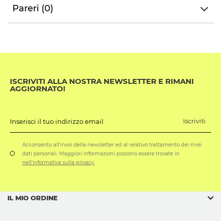
Pareri (0)
ISCRIVITI ALLA NOSTRA NEWSLETTER E RIMANI
AGGIORNATO!
Iscriviti
Inserisci il tuo indirizzo email
Acconsento all'invio della newsletter ed al relativo trattamento dei miei
dati personali. Maggiori informazioni possono essere trovate in
nell'informativa sulla privacy.
IL MIO ORDINE