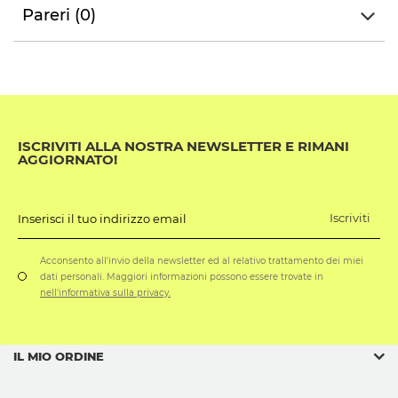
Pareri (0)
ISCRIVITI ALLA NOSTRA NEWSLETTER E RIMANI
AGGIORNATO!
Iscriviti
Inserisci il tuo indirizzo email
Acconsento all'invio della newsletter ed al relativo trattamento dei miei
dati personali. Maggiori informazioni possono essere trovate in
nell'informativa sulla privacy.
IL MIO ORDINE