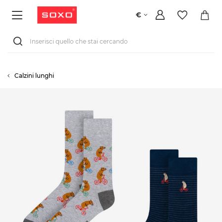
€
Calzini lunghi