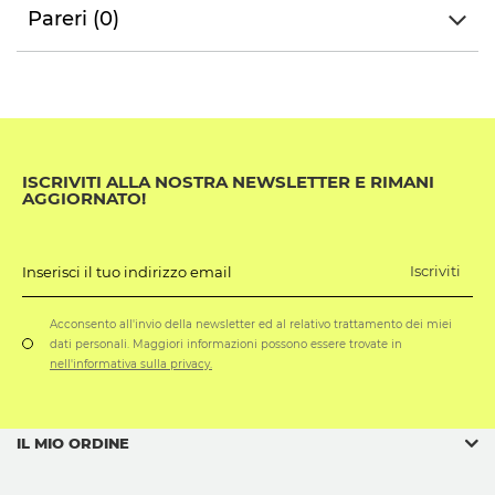
Pareri (0)
ISCRIVITI ALLA NOSTRA NEWSLETTER E RIMANI
AGGIORNATO!
Iscriviti
Inserisci il tuo indirizzo email
Acconsento all'invio della newsletter ed al relativo trattamento dei miei
dati personali. Maggiori informazioni possono essere trovate in
nell'informativa sulla privacy.
IL MIO ORDINE