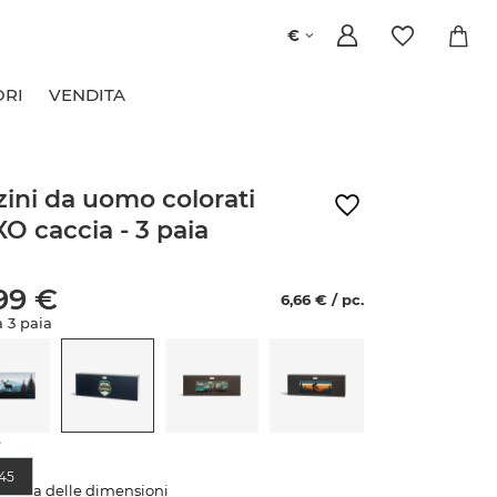
€
ORI
VENDITA
zini da uomo colorati
O caccia - 3 paia
99 €
6,66 € / pc.
a 3 paia
e
45
abella delle dimensioni