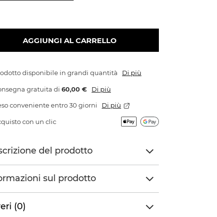
AGGIUNGI AL CARRELLO
odotto disponibile in grandi quantità
Di più
onsegna gratuita
di
60,00 €
Di più
so conveniente entro 30 giorni
Di più
quisto con un clic
crizione del prodotto
ormazioni sul prodotto
eri (0)