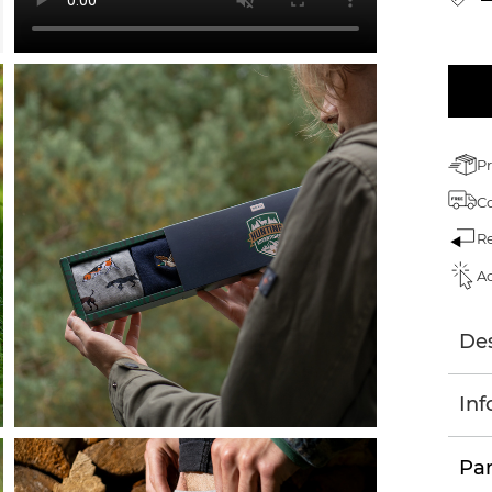
Pr
C
Re
Ac
Des
Inf
Par