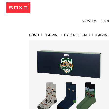
NOVITÀ
DO
UOMO
CALZINI
CALZINI REGALO
CALZINI
T
T
T
T
C
C
C
R
C
C
C
C
C
C