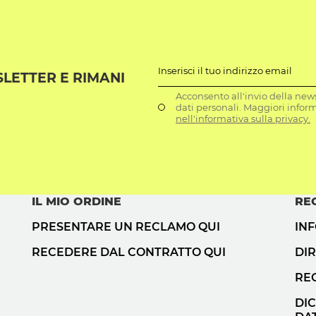
Inserisci il tuo indirizzo email
SLETTER E RIMANI
Acconsento all'invio della news
dati personali. Maggiori infor
nell'informativa sulla privacy.
IL MIO ORDINE
RE
PRESENTARE UN RECLAMO QUI
IN
RECEDERE DAL CONTRATTO QUI
DIR
RE
DI