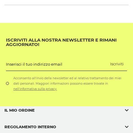
ISCRIVITI ALLA NOSTRA NEWSLETTER E RIMANI
AGGIORNATO!
Iscriviti
Inserisci il tuo indirizzo email
Acconsento all'invio della newsletter ed al relativo trattamento dei miei
dati personali. Maggiori informazioni possono essere trovate in
nell'informativa sulla privacy.
IL MIO ORDINE
REGOLAMENTO INTERNO