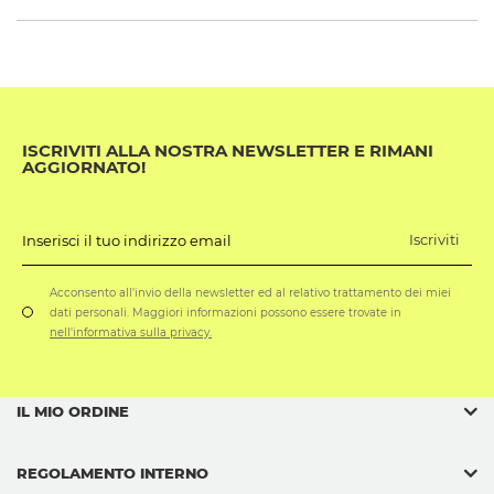
ISCRIVITI ALLA NOSTRA NEWSLETTER E RIMANI
AGGIORNATO!
Iscriviti
Inserisci il tuo indirizzo email
Acconsento all'invio della newsletter ed al relativo trattamento dei miei
dati personali. Maggiori informazioni possono essere trovate in
nell'informativa sulla privacy.
IL MIO ORDINE
REGOLAMENTO INTERNO