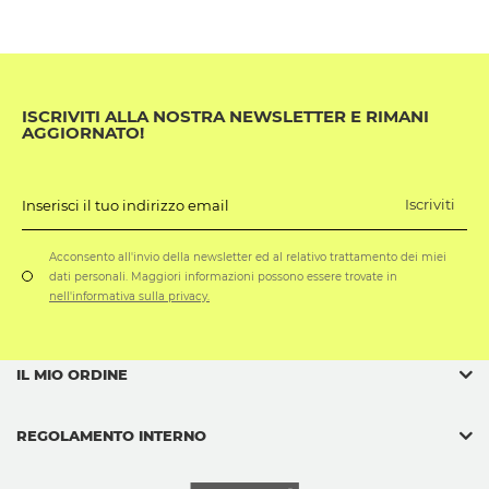
ISCRIVITI ALLA NOSTRA NEWSLETTER E RIMANI
AGGIORNATO!
Iscriviti
Inserisci il tuo indirizzo email
Acconsento all'invio della newsletter ed al relativo trattamento dei miei
dati personali. Maggiori informazioni possono essere trovate in
nell'informativa sulla privacy.
IL MIO ORDINE
REGOLAMENTO INTERNO