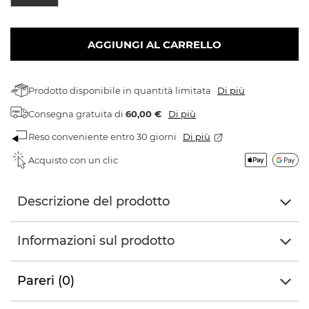
AGGIUNGI AL CARRELLO
Prodotto disponibile in quantità limitata
Di più
Consegna gratuita
di
60,00 €
Di più
Reso conveniente entro 30 giorni
Di più
Acquisto con un clic
Descrizione del prodotto
Informazioni sul prodotto
Pareri (0)