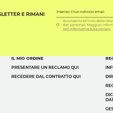
Inserisci il tuo indirizzo email
SLETTER E RIMANI
Acconsento all'invio della news
dati personali. Maggiori infor
nell'informativa sulla privacy.
IL MIO ORDINE
RE
PRESENTARE UN RECLAMO QUI
IN
RECEDERE DAL CONTRATTO QUI
DIR
RE
DI
DAT
GES