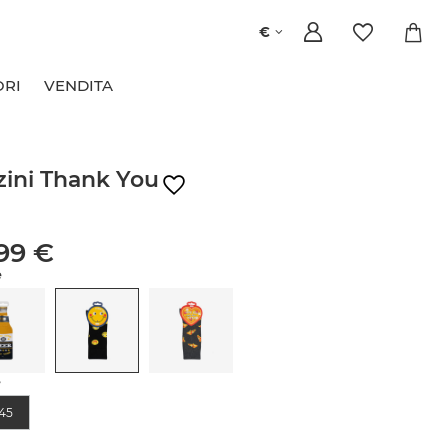
€
ORI
VENDITA
zini Thank You
,99 €
e
e
45