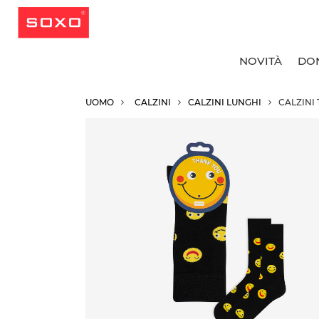
NOVITÀ
DO
UOMO
CALZINI
CALZINI LUNGHI
CALZINI
T
T
T
T
C
C
C
R
C
C
C
C
C
C