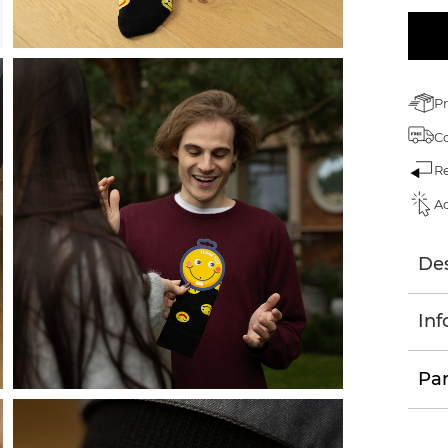
Pr
C
Re
Ac
Des
Inf
Par