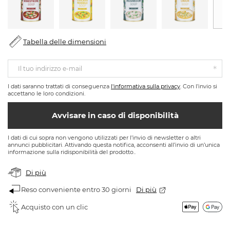
Tabella delle dimensioni
Il tuo indirizzo e-mail
I dati saranno trattati di conseguenza
l'informativa sulla privacy
. Con l’invio si
accettano le loro condizioni.
Avvisare in caso di disponibilità
I dati di cui sopra non vengono utilizzati per l’invio di newsletter o altri
annunci pubblicitari. Attivando questa notifica, acconsenti all’invio di un’unica
informazione sulla ridisponibilità del prodotto..
Di più
Reso conveniente entro 30 giorni
Di più
Acquisto con un clic