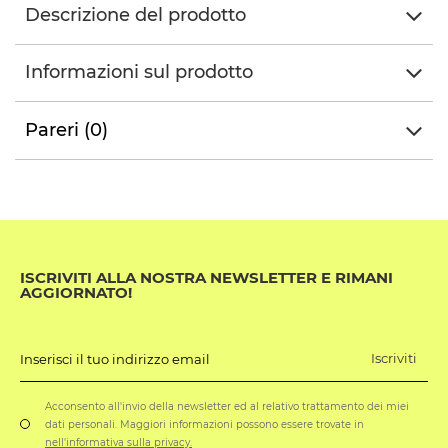
Descrizione del prodotto
Informazioni sul prodotto
Pareri (0)
ISCRIVITI ALLA NOSTRA NEWSLETTER E RIMANI
AGGIORNATO!
Iscriviti
Inserisci il tuo indirizzo email
Acconsento all'invio della newsletter ed al relativo trattamento dei miei
dati personali. Maggiori informazioni possono essere trovate in
nell'informativa sulla privacy.