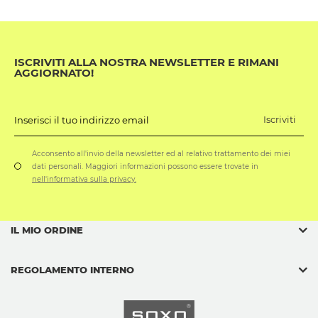
ISCRIVITI ALLA NOSTRA NEWSLETTER E RIMANI
AGGIORNATO!
Iscriviti
Inserisci il tuo indirizzo email
Acconsento all'invio della newsletter ed al relativo trattamento dei miei
dati personali. Maggiori informazioni possono essere trovate in
nell'informativa sulla privacy.
IL MIO ORDINE
REGOLAMENTO INTERNO