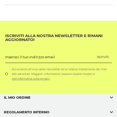
ISCRIVITI ALLA NOSTRA NEWSLETTER E RIMANI
AGGIORNATO!
Iscriviti
Inserisci il tuo indirizzo email
Acconsento all'invio della newsletter ed al relativo trattamento dei miei
dati personali. Maggiori informazioni possono essere trovate in
nell'informativa sulla privacy.
IL MIO ORDINE
REGOLAMENTO INTERNO