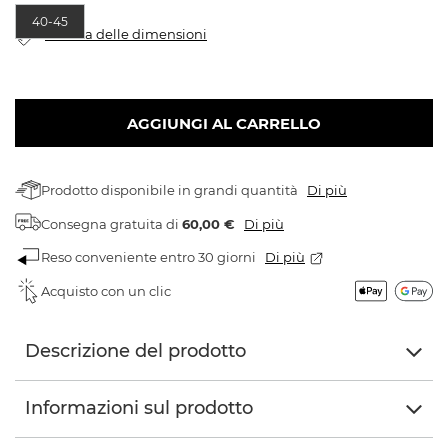
40-45
Tabella delle dimensioni
AGGIUNGI AL CARRELLO
Prodotto disponibile in grandi quantità
Di più
Consegna gratuita
di
60,00 €
Di più
Reso conveniente entro 30 giorni
Di più
Acquisto con un clic
Descrizione del prodotto
Informazioni sul prodotto