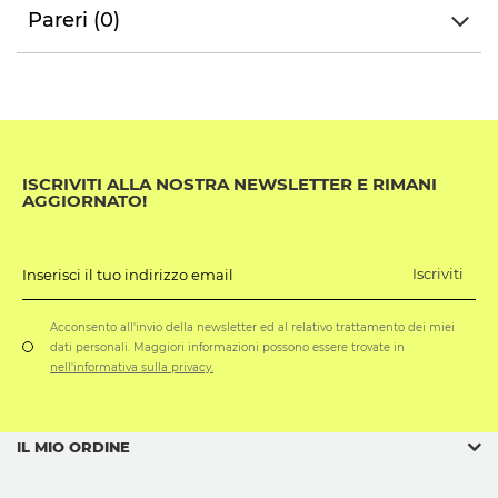
Pareri (0)
ISCRIVITI ALLA NOSTRA NEWSLETTER E RIMANI
AGGIORNATO!
Iscriviti
Inserisci il tuo indirizzo email
Acconsento all'invio della newsletter ed al relativo trattamento dei miei
dati personali. Maggiori informazioni possono essere trovate in
nell'informativa sulla privacy.
IL MIO ORDINE