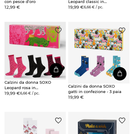
con pesce d'oro
Leopard classic in
12,99 €
19,99 €
confezione - 3 paia
6,66 € / pc.
Calzini da donna SOXO
Calzini da donna SOXO
Leopard rosa in
gatti in confezione - 3 paia
19,99 €
confezione - 3 paia
6,66 € / pc.
19,99 €