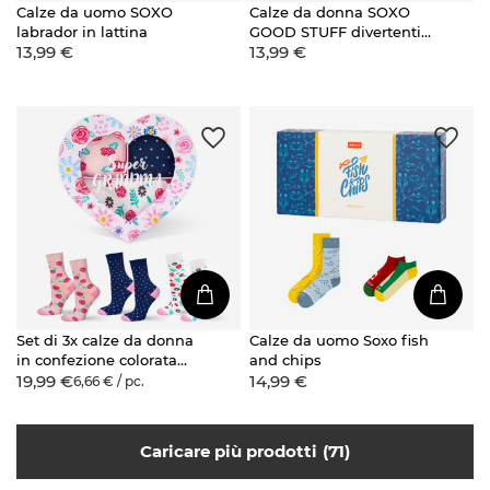
Calze da uomo SOXO
Calze da donna SOXO
labrador in lattina
GOOD STUFF divertenti
13,99 €
13,99 €
Prosecco in bottiglia
regalo
Set di 3x calze da donna
Calze da uomo Soxo fish
in confezione colorata
and chips
19,99 €
14,99 €
regalo per la nonna
6,66 € / pc.
Caricare più prodotti
71