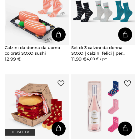
Calzini da donna da uomo
Set di 3 calzini da donna
colorati SOXO sushi
SOXO | calzini felici | per
12,99 €
11,99 €
un fan della serie Friends
4,00 € / pc.
| regalo | colori
BESTSELLER