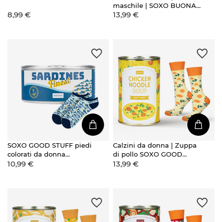
maschile | SOXO BUONA
8,99 €
13,99 €
ROBA | ananas in scatola |
per un regalo | Unisex
SOXO GOOD STUFF piedi
Calzini da donna | Zuppa
colorati da donna
di pollo SOXO GOOD
10,99 €
13,99 €
divertenti sardine in
STUFF da uomo in calzini
lattina regalo
lattina come regalo per lei
| per Lui Unisex