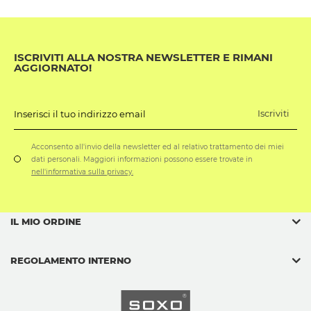
ISCRIVITI ALLA NOSTRA NEWSLETTER E RIMANI
AGGIORNATO!
Iscriviti
Inserisci il tuo indirizzo email
Acconsento all'invio della newsletter ed al relativo trattamento dei miei
dati personali. Maggiori informazioni possono essere trovate in
nell'informativa sulla privacy.
IL MIO ORDINE
REGOLAMENTO INTERNO