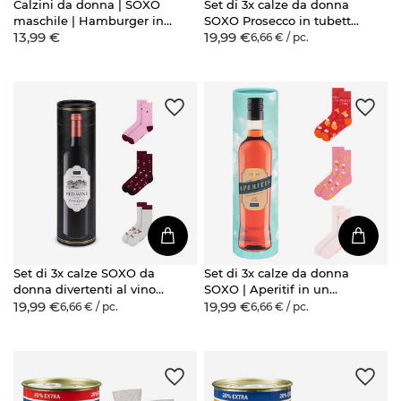
Calzini da donna | SOXO
Set di 3x calze da donna
maschile | Hamburger in
SOXO Prosecco in tubetto
13,99 €
19,99 €
scatola | idea regalo
| regalo ideale per lei
6,66 € / pc.
allegra | calzini divertenti
per lei | per Lui Unisex
Set di 3x calze SOXO da
Set di 3x calze da donna
donna divertenti al vino
SOXO | Aperitif in un
19,99 €
19,99 €
rosso in un tubo regalo
tubetto regalo
6,66 € / pc.
6,66 € / pc.