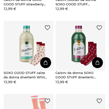
GOOD STUFF strawberry
SOXO GOOD STUFF
12,99 €
12,99 €
jam in barattolo
divertenti puro miele d'api
in un barattolo un regalo
per lei
SOXO GOOD STUFF calze
Calzini da donna SOXO
da donna divertenti White
GOOD STUFF divertenti
13,99 €
13,99 €
Wine in bottiglia regalo
con vino rosso in bottiglia
regalo